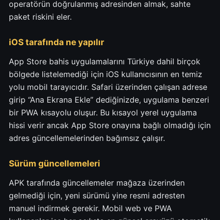
operatörün doğrulanmış adresinden almak, sahte
paket riskini eler.
iOS tarafında ne yapılır
App Store bahis uygulamalarını Türkiye dahil birçok
bölgede listelemediği için iOS kullanıcısının en temiz
yolu mobil tarayıcıdır. Safari üzerinden çalışan adrese
girip “Ana Ekrana Ekle” dediğinizde, uygulama benzeri
bir PWA kısayolu oluşur. Bu kısayol yerel uygulama
hissi verir ancak App Store onayına bağlı olmadığı için
adres güncellemelerinden bağımsız çalışır.
Sürüm güncellemeleri
APK tarafında güncellemeler mağaza üzerinden
gelmediği için, yeni sürümü yine resmi adresten
manuel indirmek gerekir. Mobil web ve PWA