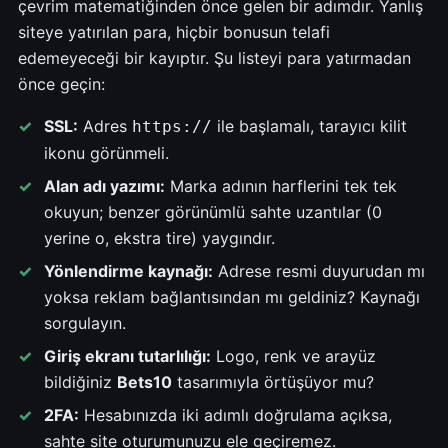
çevrim matematiğinden önce gelen bir adımdır. Yanlış
siteye yatırılan para, hiçbir bonusun telafi
edemeyeceği bir kayıptır. Şu listeyi para yatırmadan
önce geçin:
SSL:
Adres
ile başlamalı, tarayıcı kilit
https://
ikonu görünmeli.
Alan adı yazımı:
Marka adının harflerini tek tek
okuyun; benzer görünümlü sahte uzantılar (0
yerine o, ekstra tire) yaygındır.
Yönlendirme kaynağı:
Adrese resmi duyurudan mı
yoksa reklam bağlantısından mı geldiniz? Kaynağı
sorgulayın.
Giriş ekranı tutarlılığı:
Logo, renk ve arayüz
bildiğiniz
Bets10
tasarımıyla örtüşüyor mu?
2FA:
Hesabınızda iki adımlı doğrulama açıksa,
sahte site oturumunuzu ele geçiremez.