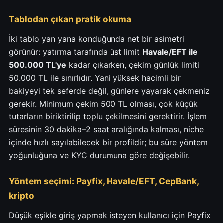
Tablodan çıkan pratik okuma
İki tablo yan yana konduğunda net bir asimetri
görünür: yatırma tarafında üst limit
Havale/EFT ile
500.000 TL'ye
kadar çıkarken, çekim günlük limiti
50.000 TL ile sınırlıdır. Yani yüksek hacimli bir
bakiyeyi tek seferde değil, günlere yayarak çekmeniz
gerekir. Minimum çekim 500 TL olması, çok küçük
tutarların biriktirilip toplu çekilmesini gerektirir. İşlem
süresinin 30 dakika–2 saat aralığında kalması, niche
içinde hızlı sayılabilecek bir profildir; bu süre yöntem
yoğunluğuna ve KYC durumuna göre değişebilir.
Yöntem seçimi: Payfix, Havale/EFT, CepBank,
kripto
Düşük eşikle giriş yapmak isteyen kullanıcı için Payfix