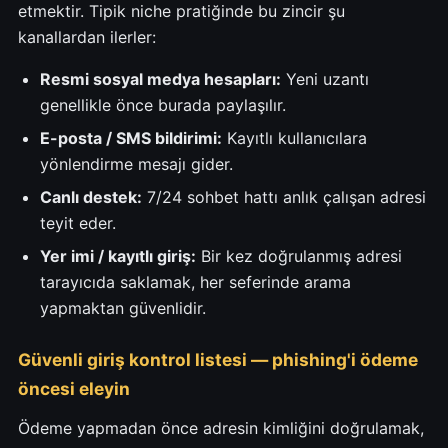
etmektir. Tipik niche pratiğinde bu zincir şu
kanallardan ilerler:
Resmi sosyal medya hesapları:
Yeni uzantı
genellikle önce burada paylaşılır.
E-posta / SMS bildirimi:
Kayıtlı kullanıcılara
yönlendirme mesajı gider.
Canlı destek:
7/24 sohbet hattı anlık çalışan adresi
teyit eder.
Yer imi / kayıtlı giriş:
Bir kez doğrulanmış adresi
tarayıcıda saklamak, her seferinde arama
yapmaktan güvenlidir.
Güvenli giriş kontrol listesi — phishing'i ödeme
öncesi eleyin
Ödeme yapmadan önce adresin kimliğini doğrulamak,