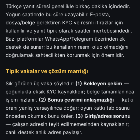
Türkçe yanıt süresi genellikle birkaç dakika içindedir.
Yoğun saatlerde bu süre uzayabilir. E-posta,
dosya/belge gerektiren KYC ve resmi itirazlar için
kullanılır ve yanıt tipik olarak saatler mertebesindedir.
Bazı platformlar WhatsApp/Telegram üzerinden ek
destek de sunar; bu kanalların resmi olup olmadığını
doğrulamak sahtecilikten korunmak için önemlidir.
Tipik vakalar ve çözüm mantığı
Sık görülen üç vaka şöyledir:
(1) Bekleyen çekim
—
çoğunlukla eksik KYC kaynaklıdır; belge tamamlanınca
işlem hızlanır.
(2) Bonus çevrimi anlaşmazlığı
— katkı
oranı yanlış varsayılınca doğar; oyun katkı tablosunu
önceden okumak bunu önler.
(3) Giriş/adres sorunu
— çalışan adresin teyit edilmemesinden kaynaklanır;
canlı destek anlık adres paylaşır.