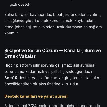
gizli destek.
Bahsi bir gelir kaynağı değil, bütçesi önceden ayrılmış
bir eğlence gideri olarak konumlamak; kaybı telafi
etme (chasing) refleksinden uzak durmanın en sağlam
yoludur.
Şikayet ve Sorun Çözüm — Kanallar, Süre ve
Örnek Vakalar
Hiçbir platform sıfır sorunla çalışmaz; asıl ayrışma,
sorunun ne kadar hızlı ve şeffaf çözüldüğündedir.
Bets10
destek yapısı, ödeme ve giriş temelli talepleri
önceliklendiren bir akış üzerine kuruludur.
Destek kanalları ve yanıt süresi
Birincil kanal 7/24 canlı sohbettir; niche standardında