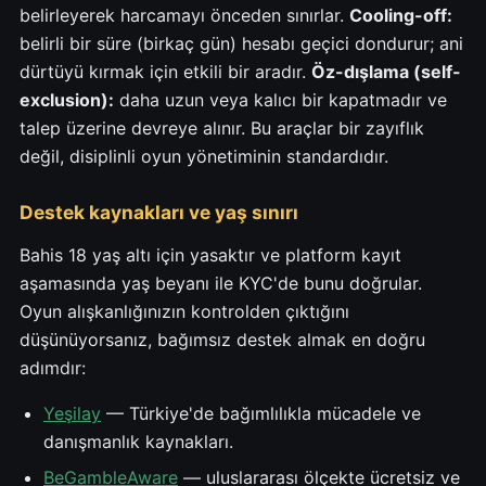
belirleyerek harcamayı önceden sınırlar.
Cooling-off:
belirli bir süre (birkaç gün) hesabı geçici dondurur; ani
dürtüyü kırmak için etkili bir aradır.
Öz-dışlama (self-
exclusion):
daha uzun veya kalıcı bir kapatmadır ve
talep üzerine devreye alınır. Bu araçlar bir zayıflık
değil, disiplinli oyun yönetiminin standardıdır.
Destek kaynakları ve yaş sınırı
Bahis 18 yaş altı için yasaktır ve platform kayıt
aşamasında yaş beyanı ile KYC'de bunu doğrular.
Oyun alışkanlığınızın kontrolden çıktığını
düşünüyorsanız, bağımsız destek almak en doğru
adımdır:
Yeşilay
— Türkiye'de bağımlılıkla mücadele ve
danışmanlık kaynakları.
BeGambleAware
— uluslararası ölçekte ücretsiz ve