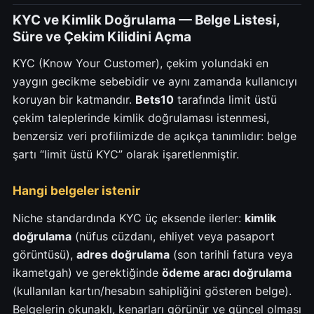
KYC ve Kimlik Doğrulama — Belge Listesi,
Süre ve Çekim Kilidini Açma
KYC (Know Your Customer), çekim yolundaki en
yaygın gecikme sebebidir ve aynı zamanda kullanıcıyı
koruyan bir katmandır.
Bets10
tarafında limit üstü
çekim taleplerinde kimlik doğrulaması istenmesi,
benzersiz veri profilimizde de açıkça tanımlıdır: belge
şartı “limit üstü KYC” olarak işaretlenmiştir.
Hangi belgeler istenir
Niche standardında KYC üç eksende ilerler:
kimlik
doğrulama
(nüfus cüzdanı, ehliyet veya pasaport
görüntüsü),
adres doğrulama
(son tarihli fatura veya
ikametgah) ve gerektiğinde
ödeme aracı doğrulama
(kullanılan kartın/hesabın sahipliğini gösteren belge).
Belgelerin okunaklı, kenarları görünür ve güncel olması