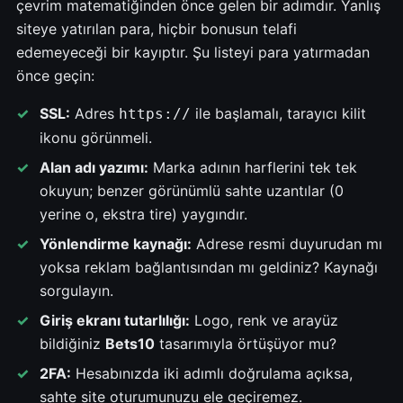
çevrim matematiğinden önce gelen bir adımdır. Yanlış
siteye yatırılan para, hiçbir bonusun telafi
edemeyeceği bir kayıptır. Şu listeyi para yatırmadan
önce geçin:
SSL:
Adres
ile başlamalı, tarayıcı kilit
https://
ikonu görünmeli.
Alan adı yazımı:
Marka adının harflerini tek tek
okuyun; benzer görünümlü sahte uzantılar (0
yerine o, ekstra tire) yaygındır.
Yönlendirme kaynağı:
Adrese resmi duyurudan mı
yoksa reklam bağlantısından mı geldiniz? Kaynağı
sorgulayın.
Giriş ekranı tutarlılığı:
Logo, renk ve arayüz
bildiğiniz
Bets10
tasarımıyla örtüşüyor mu?
2FA:
Hesabınızda iki adımlı doğrulama açıksa,
sahte site oturumunuzu ele geçiremez.