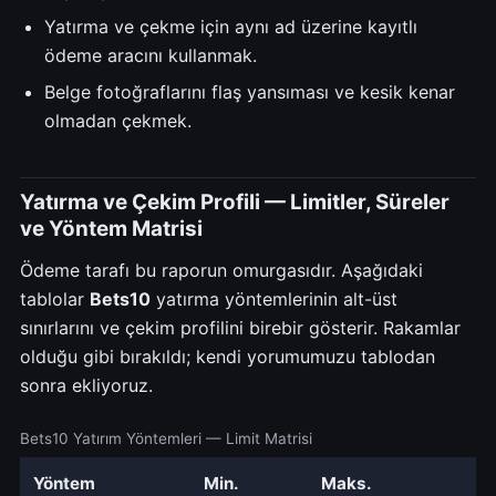
Yatırma ve çekme için aynı ad üzerine kayıtlı
ödeme aracını kullanmak.
Belge fotoğraflarını flaş yansıması ve kesik kenar
olmadan çekmek.
Yatırma ve Çekim Profili — Limitler, Süreler
ve Yöntem Matrisi
Ödeme tarafı bu raporun omurgasıdır. Aşağıdaki
tablolar
Bets10
yatırma yöntemlerinin alt-üst
sınırlarını ve çekim profilini birebir gösterir. Rakamlar
olduğu gibi bırakıldı; kendi yorumumuzu tablodan
sonra ekliyoruz.
Bets10 Yatırım Yöntemleri — Limit Matrisi
Yöntem
Min.
Maks.