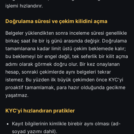
işlemi hızlandırır.
Doğrulama süresi ve çekim kilidini açma
Belgeler yüklendikten sonra inceleme süresi genellikle
birkaç saat ile bir iş günü arasında değişir. Doğrulama
tamamlanana kadar limit üstü çekim beklemede kalır;
bu beklemeyi bir engel değil, tek seferlik bir kilit açma
adımı olarak görmek doğru olur. Bir kez onaylanan
hesap, sonraki çekimlerde aynı belgeleri tekrar
istemez. Bu yüzden ilk büyük çekimden önce KYC'yi
proaktif tamamlamak, para hazır olduğunda gecikme
yaşatmaz.
KYC'yi hızlandıran pratikler
Kayıt bilgilerinin kimlikle birebir aynı olması (ad-
soyad yazımı dahil).