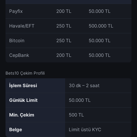
Payfix
200 TL
50.000 TL
Havale/EFT
250 TL
500.000 TL
Bitcoin
250 TL
50.000 TL
CepBank
200 TL
50.000 TL
Bets10 Çekim Profili
İşlem Süresi
30 dk – 2 saat
Günlük Limit
50.000 TL
Min. Çekim
500 TL
Belge
Limit üstü KYC