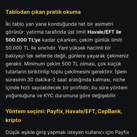
Tablodan çıkan pratik okuma
İki tablo yan yana konduğunda net bir asimetri
görünür: yatırma tarafında üst limit
Havale/EFT ile
500.000 TL'ye
kadar çıkarken, çekim günlük limiti
50.000 TL ile sınırlıdır. Yani yüksek hacimli bir
bakiyeyi tek seferde değil, günlere yayarak çekmeniz
gerekir. Minimum çekim 500 TL olması, çok küçük
tutarların biriktirilip toplu çekilmesini gerektirir. İşlem
süresinin 30 dakika–2 saat aralığında kalması, niche
içinde hızlı sayılabilecek bir profildir; bu süre yöntem
yoğunluğuna ve KYC durumuna göre değişebilir.
Yöntem seçimi: Payfix, Havale/EFT, CepBank,
kripto
Düşük eşikle giriş yapmak isteyen kullanıcı için Payfix