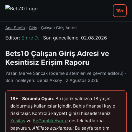
18+
Ana Sayfa
›
Giriş
› Çalışan Giriş Adresi
Editör:
Emre D.
·
Son güncelleme: 02.08.2026
Bets10 Çalışan Giriş Adresi ve
Kesintisiz Erişim Raporu
Yazar: Merve Sancak (ödeme sistemleri ve çevrim editörü) ·
Son inceleyen: Deniz Aksoy · 2 Ağustos 2026
18+ · Sorumlu Oyun.
Bu içerik yalnızca 18 yaşını
doldurmuş kullanıcılar içindir. Bahis finansal kayıp
riski taşır. Kontrolü kaybettiğinizi hissederseniz
Yeşilay
ve
BeGambleAware
destek hatlarına
başvurun.
Affiliate açıklaması:
Bu sayfa tanıtım