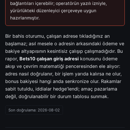
bağlantıları içerebilir; operatörün yazılı izniyle,
yürürlükteki düzenleyici çerçeveye uygun
hazırlanmıştır.
Bir bahis oturumu, çalışan adrese tıkladığınız an
başlamaz; asıl mesele o adresin arkasındaki ödeme ve
bakiye altyapısının kesintisiz çalışıp çalışmadığıdır. Bu
rapor,
Bets10 çalışan giriş adresi
konusunu ödeme
akışı ve çevrim matematiği penceresinden ele alıyor:
adres nasıl doğrulanır, bir işlem yarıda kalırsa ne olur,
bonus bakiyesi hangi anda senkronize olur. Rakamlar
sabit tutuldu, iddialar hedge'lendi; amaç pazarlama
değil, doğrulanabilir bir durum tablosu sunmak.
Son doğrulama: 2026-08-02