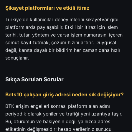
Şikayet platformları ve etkili itiraz
Türkiye'de kullanıcılar deneyimlerini sikayetvar gibi
platformlarda paylaşabilir. Etkili bir itiraz için işlem
tarihi, tutar, yöntem ve varsa işlem numarasını içeren
somut kayıt tutmak, çözüm hızını artırır. Duygusal
değil, kanıta dayalı bir bildirim her zaman daha hızlı
sonuçlanır.
Sıkça Sorulan Sorular
Bets10 çalışan giriş adresi neden sık değişiyor?
BTK erişim engelleri sonrası platform alan adını
periyodik olarak yeniler ve trafiği yeni uzantıya taşır.
Bu, oturumun ve bakiyenin değil yalnızca adres
etiketinin değişmesidir; hesap verileriniz sunucu