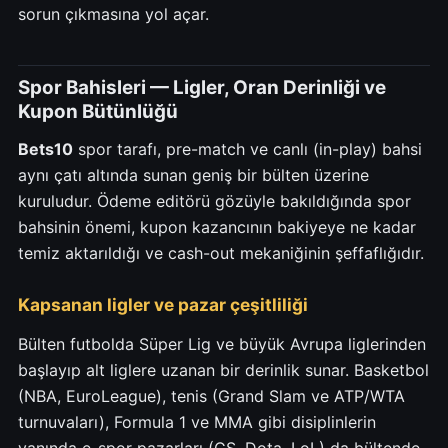
sorun çıkmasına yol açar.
Spor Bahisleri — Ligler, Oran Derinliği ve
Kupon Bütünlüğü
Bets10
spor tarafı, pre-match ve canlı (in-play) bahsi
aynı çatı altında sunan geniş bir bülten üzerine
kuruludur. Ödeme editörü gözüyle bakıldığında spor
bahsinin önemi, kupon kazancının bakiyeye ne kadar
temiz aktarıldığı ve cash-out mekaniğinin şeffaflığıdır.
Kapsanan ligler ve pazar çeşitliliği
Bülten futbolda Süper Lig ve büyük Avrupa liglerinden
başlayıp alt liglere uzanan bir derinlik sunar. Basketbol
(NBA, EuroLeague), tenis (Grand Slam ve ATP/WTA
turnuvaları), Formula 1 ve MMA gibi disiplinlerin