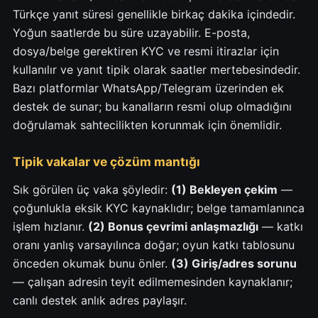
Türkçe yanıt süresi genellikle birkaç dakika içindedir.
Yoğun saatlerde bu süre uzayabilir. E-posta,
dosya/belge gerektiren KYC ve resmi itirazlar için
kullanılır ve yanıt tipik olarak saatler mertebesindedir.
Bazı platformlar WhatsApp/Telegram üzerinden ek
destek de sunar; bu kanalların resmi olup olmadığını
doğrulamak sahtecilikten korunmak için önemlidir.
Tipik vakalar ve çözüm mantığı
Sık görülen üç vaka şöyledir:
(1) Bekleyen çekim
—
çoğunlukla eksik KYC kaynaklıdır; belge tamamlanınca
işlem hızlanır.
(2) Bonus çevrimi anlaşmazlığı
— katkı
oranı yanlış varsayılınca doğar; oyun katkı tablosunu
önceden okumak bunu önler.
(3) Giriş/adres sorunu
— çalışan adresin teyit edilmemesinden kaynaklanır;
canlı destek anlık adres paylaşır.