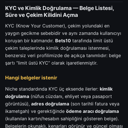
KYC ve Kimlik Doğrulama — Belge Listesi,
Süre ve Çekim Kilidini Açma
KYC (Know Your Customer), çekim yolundaki en
yaygın gecikme sebebidir ve aynı zamanda kullanıcıyı
koruyan bir katmandır.
Bets10
tarafında limit üstü
çekim taleplerinde kimlik doğrulaması istenmesi,
benzersiz veri profilimizde de açıkça tanımlıdır: belge
şartı “limit üstü KYC” olarak işaretlenmiştir.
Hangi belgeler istenir
Niche standardında KYC üç eksende ilerler:
kimlik
doğrulama
(nüfus cüzdanı, ehliyet veya pasaport
görüntüsü),
adres doğrulama
(son tarihli fatura veya
ikametgah) ve gerektiğinde
ödeme aracı doğrulama
(kullanılan kartın/hesabın sahipliğini gösteren belge).
Belgelerin okunaklı, kenarları görünür ve güncel olması