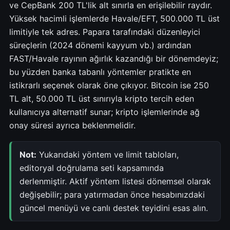
ve CepBank 200 TL'lik alt sınırla en erişilebilir raydır.
Yüksek hacimli işlemlerde Havale/EFT, 500.000 TL üst
limitiyle tek adres. Papara tarafındaki düzenleyici
süreçlerin (2024 dönemi kayyum vb.) ardından
FAST/Havale rayının ağırlık kazandığı bir dönemdeyiz;
bu yüzden banka tabanlı yöntemler pratikte en
istikrarlı seçenek olarak öne çıkıyor. Bitcoin ise 250
TL alt, 50.000 TL üst sınırıyla kripto tercih eden
kullanıcıya alternatif sunar; kripto işlemlerinde ağ
onay süresi ayrıca beklenmelidir.
Not:
Yukarıdaki yöntem ve limit tabloları,
editoryal doğrulama seti kapsamında
derlenmiştir. Aktif yöntem listesi dönemsel olarak
değişebilir; para yatırmadan önce hesabınızdaki
güncel menüyü ve canlı destek teyidini esas alın.