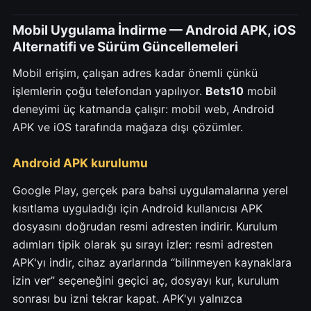
Mobil Uygulama İndirme — Android APK, iOS
Alternatifi ve Sürüm Güncellemeleri
Mobil erişim, çalışan adres kadar önemli çünkü
işlemlerin çoğu telefondan yapılıyor.
Bets10
mobil
deneyimi üç katmanda çalışır: mobil web, Android
APK ve iOS tarafında mağaza dışı çözümler.
Android APK kurulumu
Google Play, gerçek para bahsi uygulamalarına yerel
kısıtlama uyguladığı için Android kullanıcısı APK
dosyasını doğrudan resmi adresten indirir. Kurulum
adımları tipik olarak şu sırayı izler: resmi adresten
APK'yı indir, cihaz ayarlarında “bilinmeyen kaynaklara
izin ver” seçeneğini geçici aç, dosyayı kur, kurulum
sonrası bu izni tekrar kapat. APK'yı yalnızca