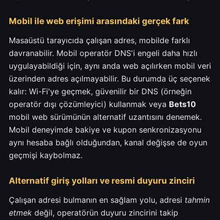
Mobil ile web erişimi arasındaki gerçek fark
Masaüstü tarayıcıda çalışan adres, mobilde farklı
davranabilir. Mobil operatör DNS'i engeli daha hızlı
uygulayabildiği için, aynı anda web açılırken mobil veri
üzerinden adres açılmayabilir. Bu durumda üç seçenek
kalır: Wi-Fi'ye geçmek, güvenilir bir DNS (örneğin
operatör dışı çözümleyici) kullanmak veya
Bets10
mobil web sürümünün alternatif uzantısını denemek.
Mobil deneyimde bakiye ve kupon senkronizasyonu
aynı hesaba bağlı olduğundan, kanal değişse de oyun
geçmişi kaybolmaz.
Alternatif giriş yolları ve resmi duyuru zinciri
Çalışan adresi bulmanın en sağlam yolu, adresi
tahmin
etmek
değil, operatörün duyuru zincirini takip